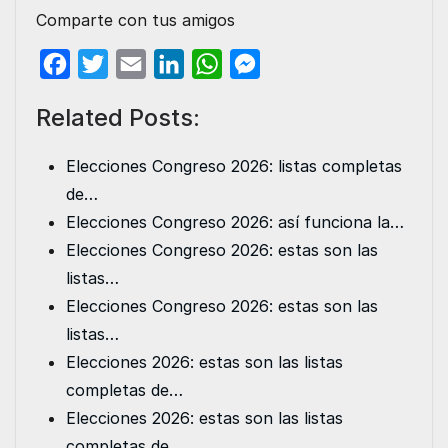
Comparte con tus amigos
F
T
E
L
W
M
a
w
m
i
h
e
Related Posts:
c
i
a
n
a
s
e
t
i
k
t
s
Elecciones Congreso 2026: listas completas
b
t
l
e
s
e
de…
o
e
d
A
n
Elecciones Congreso 2026: así funciona la…
o
r
I
p
g
Elecciones Congreso 2026: estas son las
k
n
p
e
listas…
r
Elecciones Congreso 2026: estas son las
listas…
Elecciones 2026: estas son las listas
completas de…
Elecciones 2026: estas son las listas
completas de…