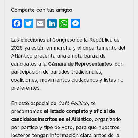
Comparte con tus amigos
F
T
E
L
W
M
a
w
m
i
h
e
Las elecciones al Congreso de la República de
c
i
a
n
a
s
2026 ya están en marcha y el departamento del
e
t
i
k
t
s
Atlántico presenta una amplia baraja de
b
t
l
e
s
e
candidatos a la
Cámara de Representantes
, con
o
e
d
A
n
participación de partidos tradicionales,
o
r
I
p
g
coaliciones, movimientos ciudadanos y listas no
preferentes.
k
n
p
e
r
En este especial de
Café Político
, te
presentamos
el listado completo y oficial de
candidatos inscritos en el Atlántico
, organizado
por partido y tipo de voto, para que nuestros
lectores tengan información clara antes de la