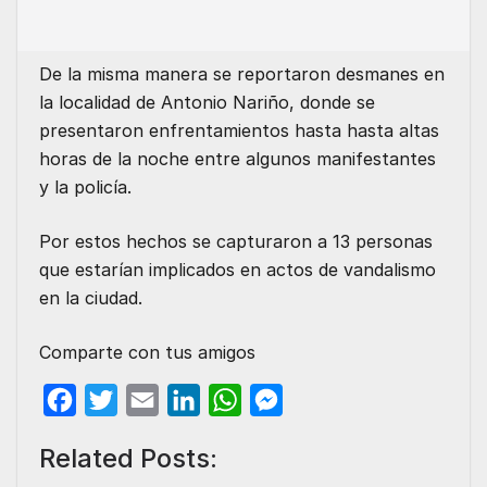
De la misma manera se reportaron desmanes en
la localidad de Antonio Nariño, donde se
presentaron enfrentamientos hasta hasta altas
horas de la noche entre algunos manifestantes
y la policía.
Por estos hechos se capturaron a 13 personas
que estarían implicados en actos de vandalismo
en la ciudad.
Comparte con tus amigos
F
T
E
L
W
M
a
w
m
i
h
e
Related Posts:
c
i
a
n
a
s