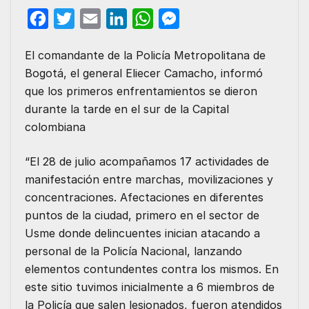
F
T
E
L
W
M
a
w
m
i
h
e
El comandante de la Policía Metropolitana de
c
i
a
n
a
s
Bogotá, el general Eliecer Camacho, informó
e
t
i
k
t
s
que los primeros enfrentamientos se dieron
b
t
l
e
s
e
durante la tarde en el sur de la Capital
o
e
d
A
n
colombiana
o
r
I
p
g
“El 28 de julio acompañamos 17 actividades de
k
n
p
e
manifestación entre marchas, movilizaciones y
r
concentraciones. Afectaciones en diferentes
puntos de la ciudad, primero en el sector de
Usme donde delincuentes inician atacando a
personal de la Policía Nacional, lanzando
elementos contundentes contra los mismos. En
este sitio tuvimos inicialmente a 6 miembros de
la Policía que salen lesionados, fueron atendidos