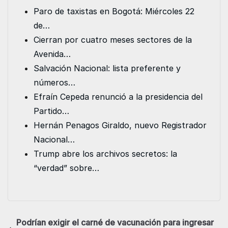
e
t
i
k
t
s
Paro de taxistas en Bogotá: Miércoles 22
b
t
l
e
s
e
de…
o
e
d
A
n
Cierran por cuatro meses sectores de la
o
r
I
p
g
Avenida…
k
n
p
e
Salvación Nacional: lista preferente y
r
números…
Efraín Cepeda renunció a la presidencia del
Partido…
Hernán Penagos Giraldo, nuevo Registrador
Nacional…
Trump abre los archivos secretos: la
“verdad” sobre…
Podrían exigir el carné de vacunación para ingresar