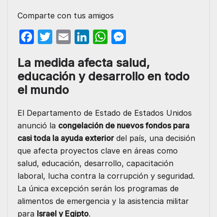
Comparte con tus amigos
F
T
E
L
W
M
a
w
m
i
h
e
La medida afecta salud,
c
i
a
n
a
s
educación y desarrollo en todo
e
t
i
k
t
s
el mundo
b
t
l
e
s
e
o
e
d
A
n
El Departamento de Estado de Estados Unidos
o
r
I
p
g
anunció la
congelación de nuevos fondos para
casi toda la ayuda exterior
del país, una decisión
k
n
p
e
que afecta proyectos clave en áreas como
r
salud, educación, desarrollo, capacitación
laboral, lucha contra la corrupción y seguridad.
La única excepción serán los programas de
alimentos de emergencia y la asistencia militar
para
Israel y Egipto
.