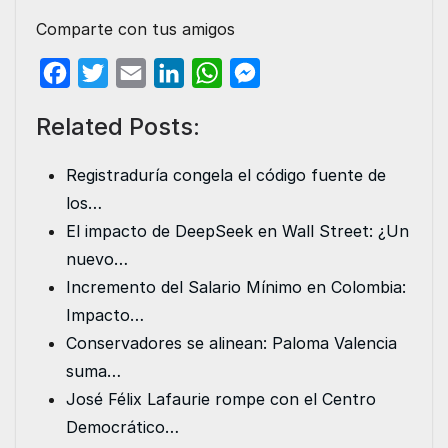
Comparte con tus amigos
F
T
E
L
W
M
a
w
m
i
h
e
Related Posts:
c
i
a
n
a
s
e
t
i
k
t
s
Registraduría congela el código fuente de
b
t
l
e
s
e
los…
o
e
d
A
n
El impacto de DeepSeek en Wall Street: ¿Un
o
r
I
p
g
nuevo…
k
n
p
e
Incremento del Salario Mínimo en Colombia:
r
Impacto…
Conservadores se alinean: Paloma Valencia
suma…
José Félix Lafaurie rompe con el Centro
Democrático…