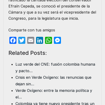
ratificado la cantada elección del conservador
Efraín Cepeda, se conoció el presidente de la
Cámara y que a su vez será el vicepresidente del
Congreso, para la legislatura que inicia.
Comparte con tus amigos
F
T
E
L
W
M
a
w
m
i
h
e
Related Posts:
c
i
a
n
a
s
e
t
i
k
t
s
Luz verde del CNE: fusión colombia humana
b
t
l
e
s
e
y pacto…
o
e
d
A
n
Crisis en Verde Oxígeno: las renuncias que
o
r
I
p
g
dejan sin…
k
n
p
e
Verde Oxígeno: entre la memoria política y
r
el…
Colombia ya tiene nuevo presidente tras un