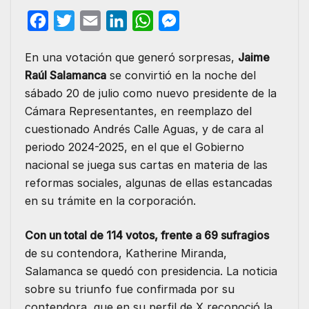
F
T
E
L
W
M
a
w
m
i
h
e
En una votación que generó sorpresas,
Jaime
c
i
a
n
a
s
Raúl Salamanca
se convirtió en la noche del
e
t
i
k
t
s
sábado 20 de julio como nuevo presidente de la
b
t
l
e
s
e
Cámara Representantes, en reemplazo del
o
e
d
A
n
cuestionado Andrés Calle Aguas, y de cara al
o
r
I
p
g
periodo 2024-2025, en el que el Gobierno
nacional se juega sus cartas en materia de las
k
n
p
e
reformas sociales, algunas de ellas estancadas
r
en su trámite en la corporación.
Con un total de 114 votos, frente a 69 sufragios
de su contendora, Katherine Miranda,
Salamanca se quedó con presidencia. La noticia
sobre su triunfo fue confirmada por su
contendora, que en su perfil de X reconoció la