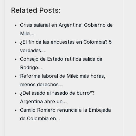
a
w
m
i
h
e
Related Posts:
c
i
a
n
a
s
e
t
i
k
t
s
Crisis salarial en Argentina: Gobierno de
b
t
l
e
s
e
Milei…
o
e
d
A
n
¿El fin de las encuestas en Colombia? 5
o
r
I
p
g
verdades…
k
n
p
e
Consejo de Estado ratifica salida de
r
Rodrigo…
Reforma laboral de Milei: más horas,
menos derechos…
¿Del asado al “asado de burro”?
Argentina abre un…
Camilo Romero renuncia a la Embajada
de Colombia en…