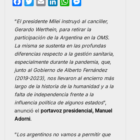
F
T
E
L
W
M
a
w
m
i
h
e
c
i
a
n
a
s
“
El presidente Milei instruyó al canciller,
Gerardo Werthein, para retirar la
e
t
i
k
t
s
participación de la Argentina en la OMS.
b
t
l
e
s
e
La misma se sustenta en las profundas
o
e
d
A
n
diferencias respecto a la gestión sanitaria,
o
r
I
p
g
especialmente durante la pandemia, que,
k
n
p
e
junto al Gobierno de Alberto Fernández
r
(2019-2023), nos llevaron al encierro más
largo de la historia de la humanidad y a la
falta de independencia frente a la
influencia política de algunos estados
“,
anunció el
portavoz presidencial, Manuel
Adorni
.
“
Los argentinos no vamos a permitir que