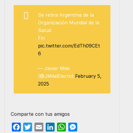
Se retira Argentina de la
Organización Mundial de la
Salud.
Fin
pic.twitter.com/EdTh09CEt
6
— Javier Milei
(@JMileiElecto)
February 5,
2025
Comparte con tus amigos
F
T
E
L
W
M