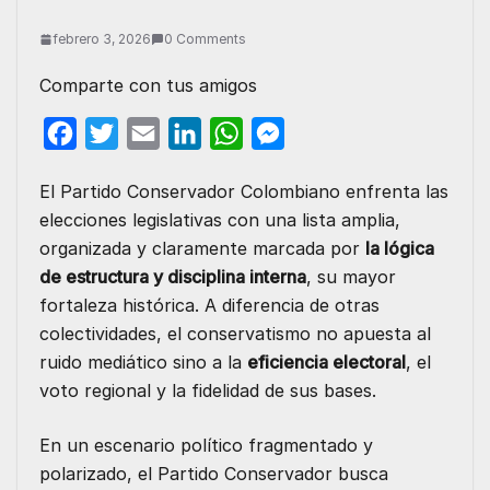
febrero 3, 2026
0 Comments
Comparte con tus amigos
F
T
E
L
W
M
a
w
m
i
h
e
El Partido Conservador Colombiano enfrenta las
c
i
a
n
a
s
elecciones legislativas con una lista amplia,
e
t
i
k
t
s
organizada y claramente marcada por
la lógica
b
t
l
e
s
e
de estructura y disciplina interna
, su mayor
o
e
d
A
n
fortaleza histórica. A diferencia de otras
o
r
I
p
g
colectividades, el conservatismo no apuesta al
ruido mediático sino a la
eficiencia electoral
, el
k
n
p
e
voto regional y la fidelidad de sus bases.
r
En un escenario político fragmentado y
polarizado, el Partido Conservador busca