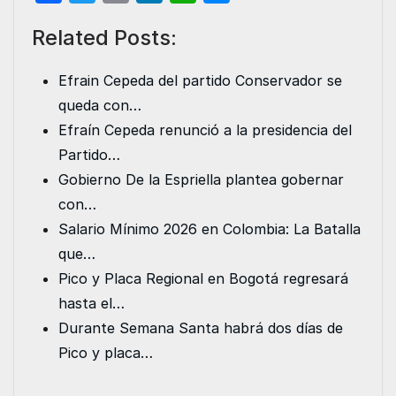
a
w
m
i
h
e
Related Posts:
c
i
a
n
a
s
e
t
i
k
t
s
Efrain Cepeda del partido Conservador se
b
t
l
e
s
e
queda con…
o
e
d
A
n
Efraín Cepeda renunció a la presidencia del
o
r
I
p
g
Partido…
k
n
p
e
Gobierno De la Espriella plantea gobernar
r
con…
Salario Mínimo 2026 en Colombia: La Batalla
que…
Pico y Placa Regional en Bogotá regresará
hasta el…
Durante Semana Santa habrá dos días de
Pico y placa…