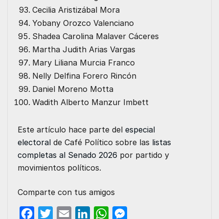
Cecilia Aristizábal Mora
Yobany Orozco Valenciano
Shadea Carolina Malaver Cáceres
Martha Judith Arias Vargas
Mary Liliana Murcia Franco
Nelly Delfina Forero Rincón
Daniel Moreno Motta
Wadith Alberto Manzur Imbett
Este artículo hace parte del
especial
electoral
de Café Político sobre las
listas
completas al Senado 2026
por partido y
movimientos políticos.
Comparte con tus amigos
F
T
E
L
W
M