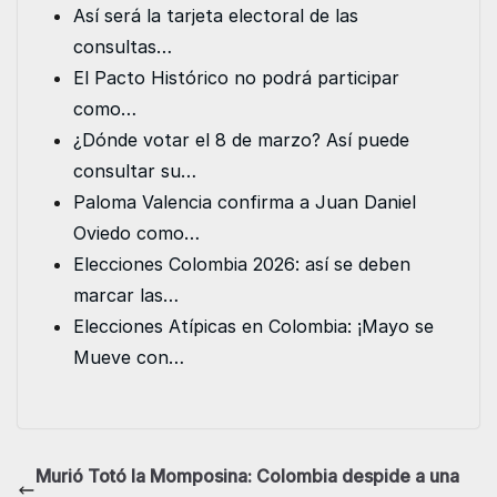
e
t
i
k
t
s
Así será la tarjeta electoral de las
b
t
l
e
s
e
consultas…
o
e
d
A
n
El Pacto Histórico no podrá participar
o
r
I
p
g
como…
k
n
p
e
¿Dónde votar el 8 de marzo? Así puede
r
consultar su…
Paloma Valencia confirma a Juan Daniel
Oviedo como…
Elecciones Colombia 2026: así se deben
marcar las…
Elecciones Atípicas en Colombia: ¡Mayo se
Mueve con…
Murió Totó la Momposina: Colombia despide a una