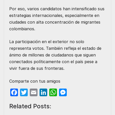
Por eso, varios candidatos han intensificado sus
estrategias internacionales, especialmente en
ciudades con alta concentración de migrantes
colombianos.
La participación en el exterior no solo
representa votos. También refleja el estado de
ánimo de millones de ciudadanos que siguen
conectados políticamente con el país pese a
vivir fuera de sus fronteras.
Comparte con tus amigos
F
T
E
L
W
M
a
w
m
i
h
e
Related Posts:
c
i
a
n
a
s