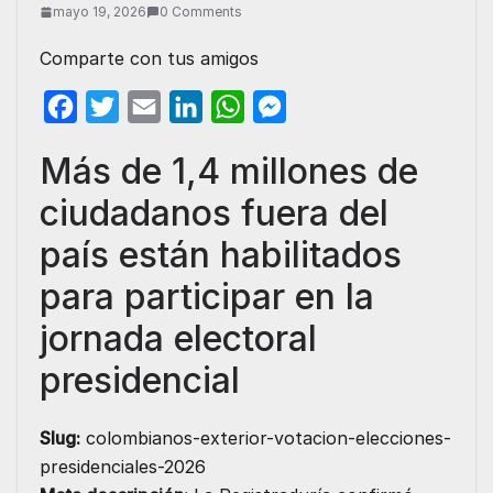
mayo 19, 2026
0 Comments
Comparte con tus amigos
F
T
E
L
W
M
a
w
m
i
h
e
Más de 1,4 millones de
c
i
a
n
a
s
ciudadanos fuera del
e
t
i
k
t
s
b
t
l
e
s
e
país están habilitados
o
e
d
A
n
para participar en la
o
r
I
p
g
jornada electoral
k
n
p
e
presidencial
r
Slug:
colombianos-exterior-votacion-elecciones-
presidenciales-2026