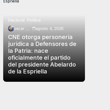
Electoral
Política
Política
oscar charry
agosto 4, 2026
oscar ch
CNE otorga personería
Petro p
jurídica a Defensores de
insubs
la Patria: nace
Rodrígu
oficialmente el partido
funcio
del presidente Abelardo
el carg
de la Espriella
controv