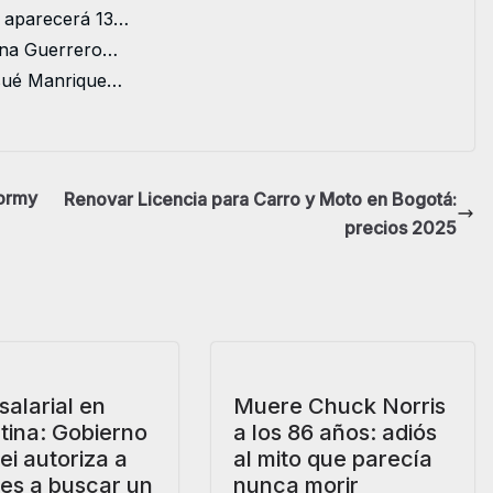
o aparecerá 13…
iana Guerrero…
osué Manrique…
tormy
Renovar Licencia para Carro y Moto en Bogotá:
precios 2025
 salarial en
Muere Chuck Norris
tina: Gobierno
a los 86 años: adiós
ei autoriza a
al mito que parecía
res a buscar un
nunca morir