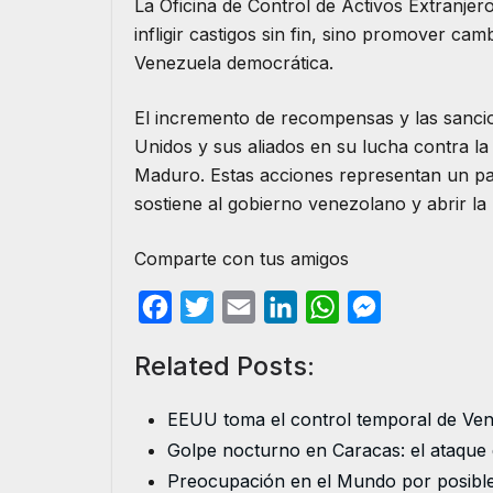
La Oficina de Control de Activos Extranje
infligir castigos sin fin, sino promover cam
Venezuela democrática.
El incremento de recompensas y las sanci
Unidos y sus aliados en su lucha contra la
Maduro. Estas acciones representan un pa
sostiene al gobierno venezolano y abrir la
Comparte con tus amigos
F
T
E
L
W
M
a
w
m
i
h
e
Related Posts:
c
i
a
n
a
s
e
t
i
k
t
s
EEUU toma el control temporal de Ven
b
t
l
e
s
e
Golpe nocturno en Caracas: el ataque
o
e
d
A
n
Preocupación en el Mundo por posibl