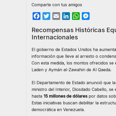
Comparte con tus amigos
F
T
E
L
W
M
a
w
m
i
h
e
Recompensas Históricas Equi
c
i
a
n
a
s
Internacionales
e
t
i
k
t
s
b
t
l
e
s
e
El gobierno de Estados Unidos ha aumenta
o
e
d
A
n
información que lleve al arresto o conden
o
r
I
p
g
Con esta medida, los montos ofrecidos se 
Laden y Aymán al-Zawahiri de Al Qaeda.
k
n
p
e
r
El Departamento de Estado anunció que l
ministro del Interior, Diosdado Cabello, se
hasta
15 millones de dólares
por datos sobr
Estas iniciativas buscan debilitar la estru
democrática en Venezuela.