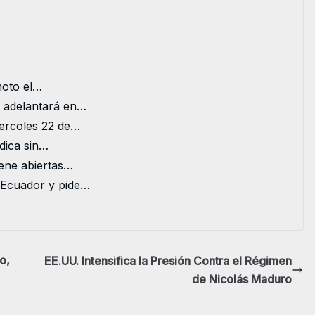
moto el…
e adelantará en…
iercoles 22 de…
ídica sin…
ene abiertas…
 Ecuador y pide…
o,
EE.UU. Intensifica la Presión Contra el Régimen
de Nicolás Maduro