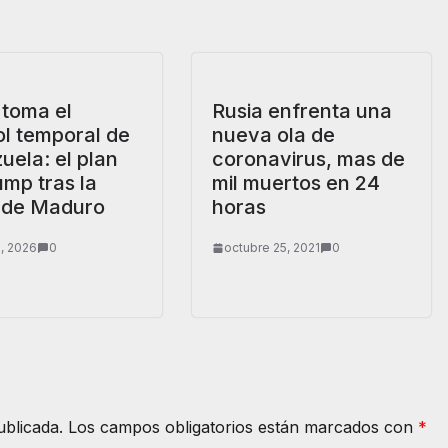
toma el
Rusia enfrenta una
ol temporal de
nueva ola de
uela: el plan
coronavirus, mas de
ump tras la
mil muertos en 24
 de Maduro
horas
, 2026
0
octubre 25, 2021
0
ublicada.
Los campos obligatorios están marcados con
*