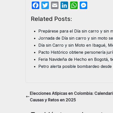
F
T
E
L
W
M
a
w
m
i
h
e
Related Posts:
c
i
a
n
a
s
e
t
i
k
t
s
Prepárese para el Día sin carro y sin 
b
t
l
e
s
e
Jornada de Día sin carro y sin moto s
o
e
d
A
n
Día sin Carro y sin Moto en Ibagué, M
o
r
I
p
g
Pacto Histórico obtiene personería jur
k
n
p
e
Feria Navideña de Hecho en Bogotá, ti
r
Petro alerta posible bombardeo desde
Elecciones Atípicas en Colombia: Calendari
Causas y Retos en 2025