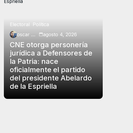
Electoral
Política
Política
oscar charry
agosto 4, 2026
oscar ch
CNE otorga personería
Petro p
jurídica a Defensores de
insubs
la Patria: nace
Rodrígu
oficialmente el partido
funcio
del presidente Abelardo
el carg
de la Espriella
controv