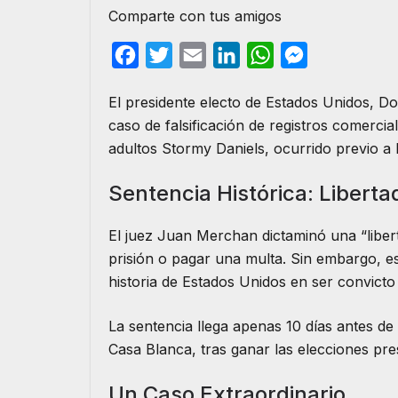
Comparte con tus amigos
F
T
E
L
W
M
a
w
m
i
h
e
El presidente electo de Estados Unidos, Do
c
i
a
n
a
s
caso de falsificación de registros comercia
e
t
i
k
t
s
adultos Stormy Daniels, ocurrido previo a 
b
t
l
e
s
e
o
e
d
A
n
Sentencia Histórica: Liberta
o
r
I
p
g
El juez Juan Merchan dictaminó una “liber
k
n
p
e
prisión o pagar una multa. Sin embargo, est
r
historia de Estados Unidos en ser convicto 
La sentencia llega apenas 10 días antes d
Casa Blanca, tras ganar las elecciones pre
Un Caso Extraordinario