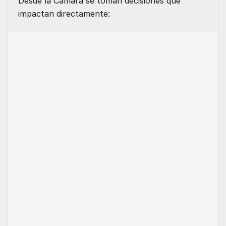
Desde la Cámara se toman decisiones que
impactan directamente: