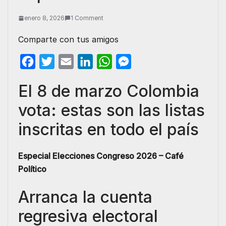
enero 8, 2026
1 Comment
Comparte con tus amigos
F
T
E
L
W
M
a
w
m
i
h
e
El 8 de marzo Colombia
c
i
a
n
a
s
vota: estas son las listas
e
t
i
k
t
s
b
t
l
e
s
e
inscritas en todo el país
o
e
d
A
n
o
r
I
p
g
Especial Elecciones Congreso 2026 – Café
k
n
p
e
Político
r
Arranca la cuenta
regresiva electoral