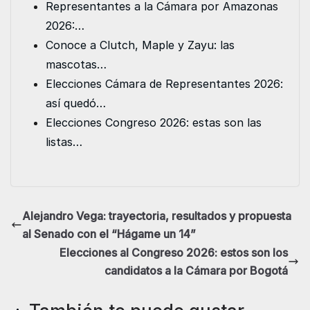
o
r
I
p
g
Representantes a la Cámara por Amazonas
k
n
p
e
2026:…
r
Conoce a Clutch, Maple y Zayu: las
mascotas…
Elecciones Cámara de Representantes 2026:
así quedó…
Elecciones Congreso 2026: estas son las
listas…
Alejandro Vega: trayectoria, resultados y propuesta
al Senado con el “Hágame un 14”
Elecciones al Congreso 2026: estos son los
candidatos a la Cámara por Bogotá