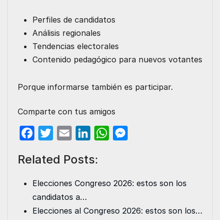
Perfiles de candidatos
Análisis regionales
Tendencias electorales
Contenido pedagógico para nuevos votantes
Porque informarse también es participar.
Comparte con tus amigos
F
T
E
L
W
M
a
w
m
i
h
e
Related Posts:
c
i
a
n
a
s
e
t
i
k
t
s
Elecciones Congreso 2026: estos son los
b
t
l
e
s
e
candidatos a…
o
e
d
A
n
Elecciones al Congreso 2026: estos son los…