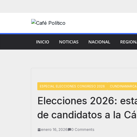
Saltar
al
contenido
INICIO
NOTICIAS
NACIONAL
REGION
ESPECIAL ELECCIONES CONGRESO 2026
CUNDINAMARCA
Elecciones 2026: esta
de candidatos a la 
enero 16, 2026
0 Comments