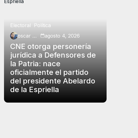
Electoral
Política
Política
oscar charry
agosto 4, 2026
oscar ch
CNE otorga personería
Petro p
jurídica a Defensores de
insubs
la Patria: nace
Rodrígu
oficialmente el partido
funcio
del presidente Abelardo
el carg
de la Espriella
controv