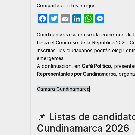
Comparte con tus amigos
F
T
E
L
W
M
a
w
m
i
h
e
Cundinamarca se consolida como uno de lo
c
i
a
n
a
s
hacia el Congreso de la República 2026. Con
e
t
i
k
t
s
inscritas, los ciudadanos podrán elegir entr
b
t
l
e
s
e
emergentes.
o
e
d
A
n
A continuación, en
Café Político
, present
o
r
I
p
g
Representantes por Cundinamarca
, organi
k
n
p
e
Cámara Cundinamarca
r
📌 Listas de candidat
Cundinamarca 2026