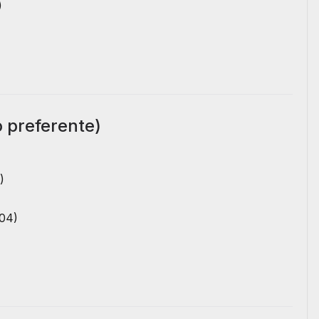
)
o preferente)
)
104)