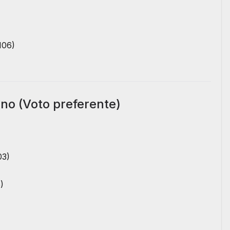
106)
no (Voto preferente)
03)
)