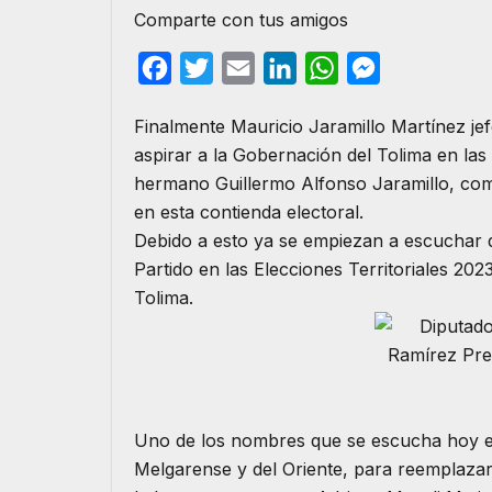
Comparte con tus amigos
F
T
E
L
W
M
a
w
m
i
h
e
Finalmente Mauricio Jaramillo Martínez jef
c
i
a
n
a
s
aspirar a la Gobernación del Tolima en las
e
t
i
k
t
s
hermano Guillermo Alfonso Jaramillo, como 
b
t
l
e
s
e
en esta contienda electoral.
o
e
d
A
n
Debido a esto ya se empiezan a escuchar d
o
r
I
p
g
Partido en las Elecciones Territoriales 20
Tolima.
k
n
p
e
r
Uno de los nombres que se escucha hoy es 
Melgarense y del Oriente, para reemplazar 