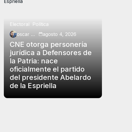
Electoral
Política
Política
oscar charry
agosto 4, 2026
oscar ch
CNE otorga personería
Petro p
jurídica a Defensores de
insubs
la Patria: nace
Rodrígu
oficialmente el partido
funcio
del presidente Abelardo
el carg
de la Espriella
controv