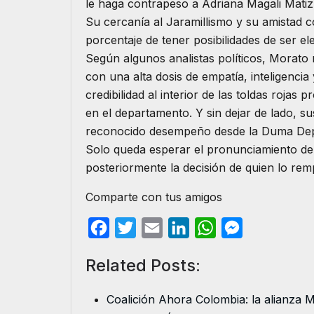
le haga contrapeso a Adriana Magali Matiz
Su cercanía al Jaramillismo y su amistad co
porcentaje de tener posibilidades de ser el
Según algunos analistas políticos, Morato r
con una alta dosis de empatía, inteligenci
credibilidad al interior de las toldas rojas
en el departamento. Y sin dejar de lado, su
reconocido desempeño desde la Duma Depa
Solo queda esperar el pronunciamiento de
posteriormente la decisión de quien lo rem
Comparte con tus amigos
F
T
E
L
W
M
a
w
m
i
h
e
Related Posts:
c
i
a
n
a
s
e
t
i
k
t
s
Coalición Ahora Colombia: la alianza
b
t
l
e
s
e