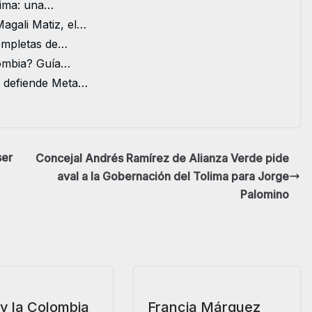
lima: una…
agali Matiz, el…
completas de…
lombia? Guía…
e defiende Meta…
ser
Concejal Andrés Ramírez de Alianza Verde pide
aval a la Gobernación del Tolima para Jorge
Palomino
 y la Colombia
Francia Márquez