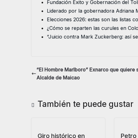
Fundación Éxito y Gobernación del To
o
e
d
A
n
Liderado por la gobernadora Adriana M
o
r
I
p
g
Elecciones 2026: estas son las listas 
k
n
p
e
¿Cómo se reparten las curules en Co
r
“Juicio contra Mark Zuckerberg: así s
“El Hombre Marlboro” Exnarco que quiere 
Alcalde de Maicao
También te puede gustar
Giro histórico en
Petro