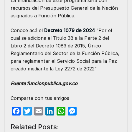
La financiación de este programa será con
recursos del Presupuesto General de la Nación
asignados a Función Pública.
Conoce acá el
Decreto 1079 de 2024
“Por el
cual se adiciona el Titulo 38 a la Parte 2 del
Libro 2 del Decreto 1083 de 2015, Único
Reglamentario del Sector de la Función Pública,
para reglamentar el Servicio Social para la Paz
creado mediante la Ley 2272 de 2022”
Fuente funcionpublica.gov.co
Comparte con tus amigos
F
T
E
L
W
M
a
w
m
i
h
e
Related Posts:
c
i
a
n
a
s