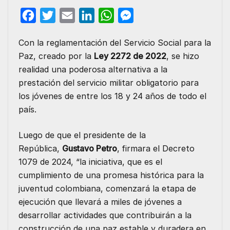
F
T
E
L
W
M
a
w
m
i
h
e
Con la reglamentación del Servicio Social para la
c
i
a
n
a
s
Paz, creado por la
Ley 2272 de 2022
, se hizo
e
t
i
k
t
s
realidad una poderosa alternativa a la
b
t
l
e
s
e
prestación del servicio militar obligatorio para
o
e
d
A
n
los jóvenes de entre los 18 y 24 años de todo el
o
r
I
p
g
país.
k
n
p
e
Luego de que el presidente de la
r
República,
Gustavo Petro
,
firmara el Decreto
1079 de 2024, “la iniciativa, que es el
cumplimiento de una promesa histórica para la
juventud colombiana, comenzará la etapa de
ejecución que llevará a miles de jóvenes a
desarrollar actividades que contribuirán a la
construcción de una paz estable y duradera en