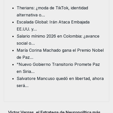
e
t
i
k
t
s
Therians: ¿moda de TikTok, identidad
b
t
l
e
s
e
alternativa o…
o
e
d
A
n
Escalada Global: Irán Ataca Embajada
o
r
I
p
g
EE.UU. y…
k
n
p
e
Salario mínimo 2026 en Colombia: ¿avance
r
social o…
María Corina Machado gana el Premio Nobel
de Paz…
"Nuevo Gobierno Transitorio Promete Paz
en Siria…
Salvatore Mancuso quedó en libertad, ahora
será…
Victor Vargas, el Estratega de Neuropolítica más