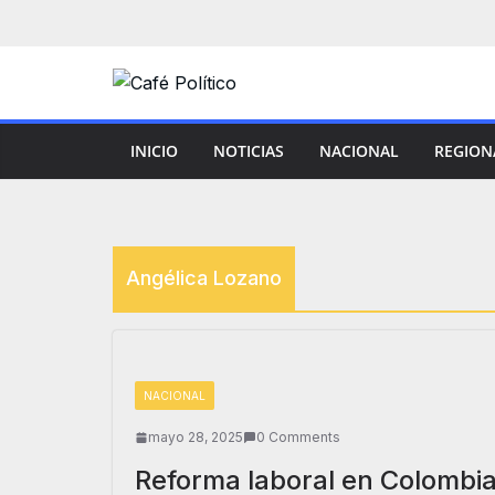
Saltar
al
contenido
INICIO
NOTICIAS
NACIONAL
REGION
Angélica Lozano
NACIONAL
mayo 28, 2025
0 Comments
Reforma laboral en Colombia: