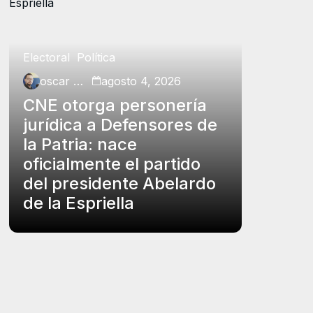
Electoral
Política
Política
oscar charry
agosto 4, 2026
oscar ch
CNE otorga personería
Petro p
jurídica a Defensores de
insubs
la Patria: nace
Rodrígu
oficialmente el partido
funcio
del presidente Abelardo
el carg
de la Espriella
controv