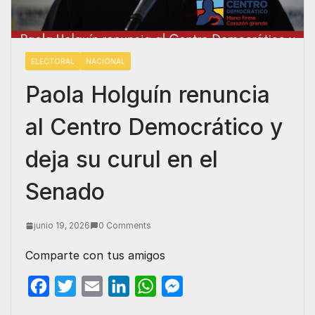
ELECTORAL
NACIONAL
Paola Holguín renuncia
al Centro Democrático y
deja su curul en el
Senado
junio 19, 2026
0 Comments
Comparte con tus amigos
F
T
E
L
W
M
a
w
m
i
h
e