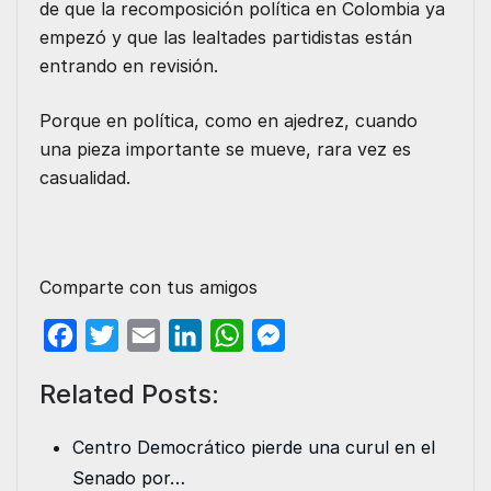
de que la recomposición política en Colombia ya
empezó y que las lealtades partidistas están
entrando en revisión.
Porque en política, como en ajedrez, cuando
una pieza importante se mueve, rara vez es
casualidad.
Comparte con tus amigos
F
T
E
L
W
M
a
w
m
i
h
e
Related Posts:
c
i
a
n
a
s
e
t
i
k
t
s
Centro Democrático pierde una curul en el
b
t
l
e
s
e
Senado por…