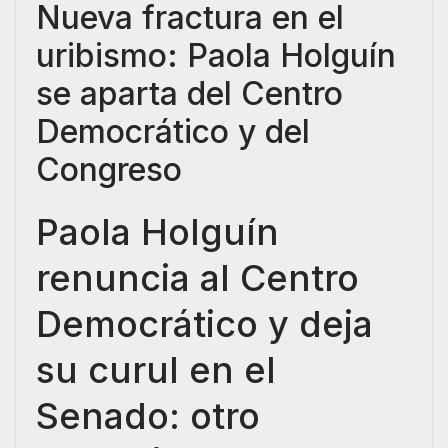
Nueva fractura en el
c
i
a
n
a
s
uribismo: Paola Holguín
e
t
i
k
t
s
b
t
l
e
s
e
se aparta del Centro
o
e
d
A
n
Democrático y del
o
r
I
p
g
Congreso
k
n
p
e
r
Paola Holguín
renuncia al Centro
Democrático y deja
su curul en el
Senado: otro