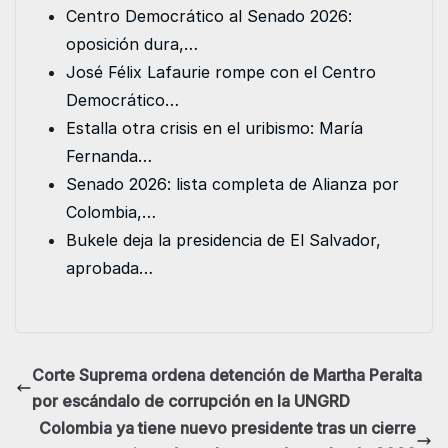
o
e
d
A
n
Centro Democrático al Senado 2026:
o
r
I
p
g
oposición dura,…
k
n
p
e
José Félix Lafaurie rompe con el Centro
r
Democrático…
Estalla otra crisis en el uribismo: María
Fernanda…
Senado 2026: lista completa de Alianza por
Colombia,…
Bukele deja la presidencia de El Salvador,
aprobada…
Corte Suprema ordena detención de Martha Peralta
por escándalo de corrupción en la UNGRD
Colombia ya tiene nuevo presidente tras un cierre