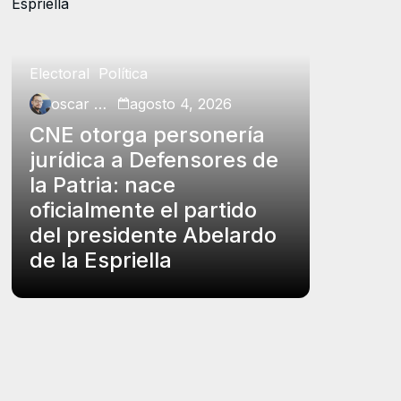
Electoral
Política
Política
oscar charry
agosto 4, 2026
oscar ch
CNE otorga personería
Petro p
jurídica a Defensores de
insubs
la Patria: nace
Rodrígu
oficialmente el partido
funcio
del presidente Abelardo
el carg
de la Espriella
controv