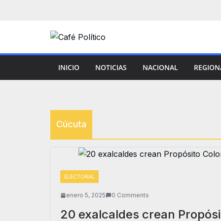
Saltar
al
contenido
INICIO
NOTICIAS
NACIONAL
REGION
Cúcuta
ELECTORAL
enero 5, 2025
0 Comments
20 exalcaldes crean Propósi