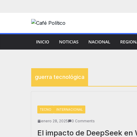
Saltar
al
contenido
INICIO
NOTICIAS
NACIONAL
REGION
guerra tecnológica
TECNO
INTERNACIONAL
enero 28, 2025
0 Comments
El impacto de DeepSeek en W