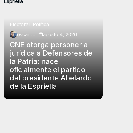
Electoral
Política
Política
oscar charry
agosto 4, 2026
oscar ch
CNE otorga personería
Petro p
jurídica a Defensores de
insubs
la Patria: nace
Rodrígu
oficialmente el partido
funcio
del presidente Abelardo
el carg
de la Espriella
controv