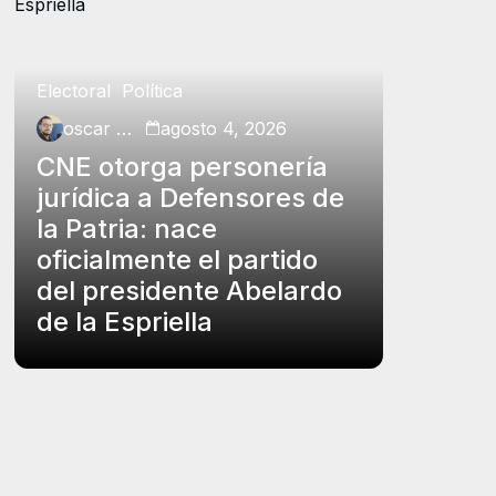
Electoral
Política
Política
oscar charry
agosto 4, 2026
oscar ch
CNE otorga personería
Petro p
jurídica a Defensores de
insubs
la Patria: nace
Rodrígu
oficialmente el partido
funcio
del presidente Abelardo
el carg
de la Espriella
controv