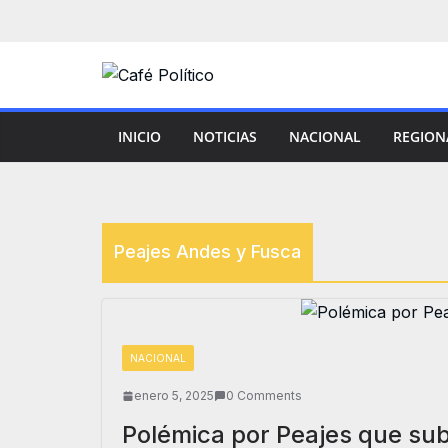
Saltar
al
contenido
INICIO
NOTICIAS
NACIONAL
REGION
Peajes Andes y Fusca
NACIONAL
enero 5, 2025
0 Comments
Polémica por Peajes que su