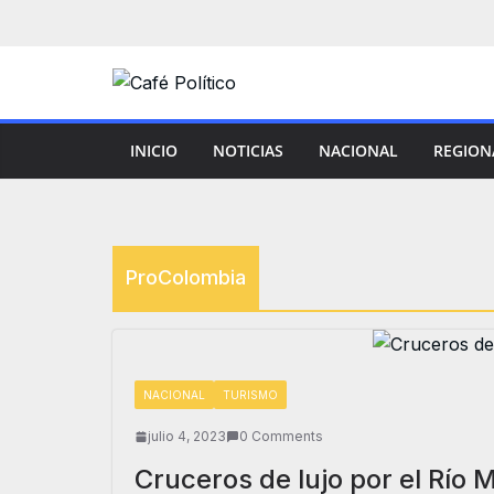
Saltar
al
contenido
INICIO
NOTICIAS
NACIONAL
REGION
ProColombia
NACIONAL
TURISMO
julio 4, 2023
0 Comments
Cruceros de lujo por el Río 