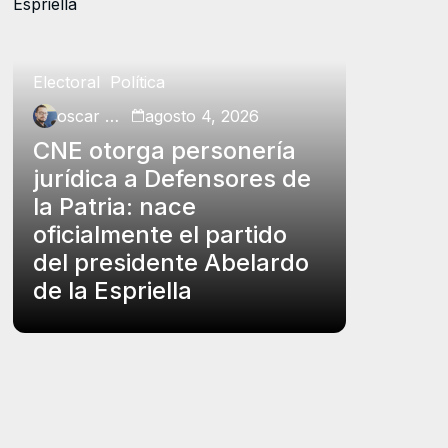
Electoral
Política
Política
oscar charry
agosto 4, 2026
oscar ch
CNE otorga personería
Petro p
jurídica a Defensores de
insubs
la Patria: nace
Rodrígu
oficialmente el partido
funcio
del presidente Abelardo
el carg
de la Espriella
controv