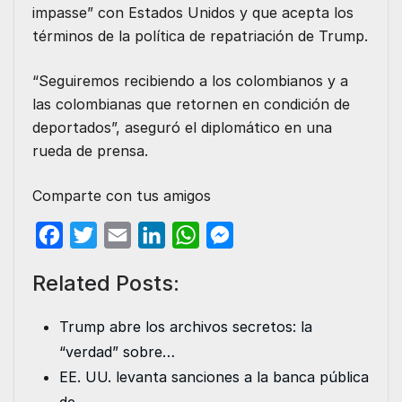
impasse” con Estados Unidos y que acepta los
términos de la política de repatriación de Trump.
“Seguiremos recibiendo a los colombianos y a
las colombianas que retornen en condición de
deportados”, aseguró el diplomático en una
rueda de prensa.
Comparte con tus amigos
F
T
E
L
W
M
a
w
m
i
h
e
Related Posts:
c
i
a
n
a
s
e
t
i
k
t
s
Trump abre los archivos secretos: la
b
t
l
e
s
e
“verdad” sobre…
o
e
d
A
n
EE. UU. levanta sanciones a la banca pública
o
r
I
p
g