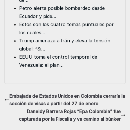
de…
k
n
p
e
Petro alerta posible bombardeo desde
r
Ecuador y pide…
Estos son los cuatro temas puntuales por
los cuales…
Trump amenaza a Irán y eleva la tensión
global: “Si…
EEUU toma el control temporal de
Venezuela: el plan…
Embajada de Estados Unidos en Colombia cerraría la
sección de visas a partir del 27 de enero
Daneidy Barrera Rojas “Epa Colombia” fue
capturada por la Fiscalía y va camino al búnker