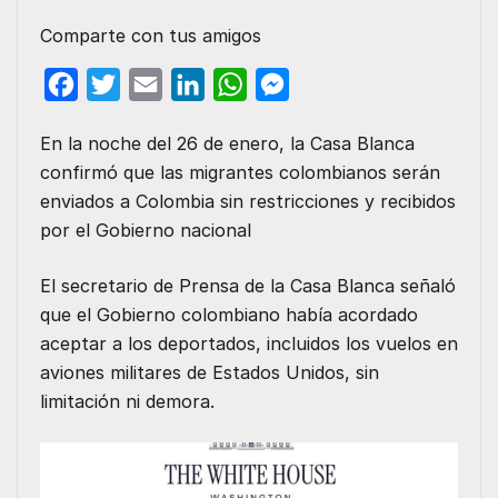
Comparte con tus amigos
F
T
E
L
W
M
a
w
m
i
h
e
En la noche del 26 de enero, la Casa Blanca
c
i
a
n
a
s
confirmó que las migrantes colombianos serán
e
t
i
k
t
s
enviados a Colombia sin restricciones y recibidos
b
t
l
e
s
e
por el Gobierno nacional
o
e
d
A
n
o
r
I
p
g
El secretario de Prensa de la Casa Blanca señaló
que el Gobierno colombiano había acordado
k
n
p
e
aceptar a los deportados, incluidos los vuelos en
r
aviones militares de Estados Unidos, sin
limitación ni demora.