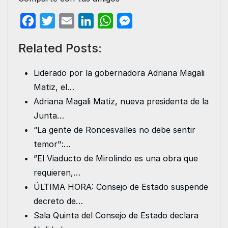
F
T
E
L
W
M
a
w
m
i
h
e
Related Posts:
c
i
a
n
a
s
e
t
i
k
t
s
Liderado por la gobernadora Adriana Magali
b
t
l
e
s
e
Matiz, el…
o
e
d
A
n
Adriana Magali Matiz, nueva presidenta de la
o
r
I
p
g
Junta…
k
n
p
e
“La gente de Roncesvalles no debe sentir
r
temor":…
”El Viaducto de Mirolindo es una obra que
requieren,…
ÚLTIMA HORA: Consejo de Estado suspende
decreto de…
Sala Quinta del Consejo de Estado declara