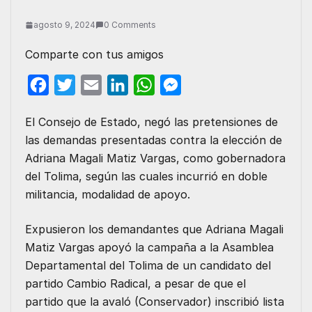
agosto 9, 2024
0 Comments
Comparte con tus amigos
F
T
E
L
W
M
a
w
m
i
h
e
El Consejo de Estado, negó las pretensiones de
c
i
a
n
a
s
las demandas presentadas contra la elección de
e
t
i
k
t
s
Adriana Magali Matiz Vargas, como gobernadora
b
t
l
e
s
e
del Tolima, según las cuales incurrió en doble
o
e
d
A
n
militancia, modalidad de apoyo.
o
r
I
p
g
Expusieron los demandantes que Adriana Magali
k
n
p
e
Matiz Vargas apoyó la campaña a la Asamblea
r
Departamental del Tolima de un candidato del
partido Cambio Radical, a pesar de que el
partido que la avaló (Conservador) inscribió lista