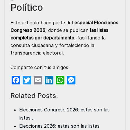
Político
Este artículo hace parte del
especial Elecciones
Congreso 2026
, donde se publican
las listas
completas por departamento
, facilitando la
consulta ciudadana y fortaleciendo la
transparencia electoral.
Comparte con tus amigos
F
T
E
L
W
M
a
w
m
i
h
e
Related Posts:
c
i
a
n
a
s
e
t
i
k
t
s
Elecciones Congreso 2026: estas son las
b
t
l
e
s
e
listas…
o
e
d
A
n
Elecciones 2026: estas son las listas