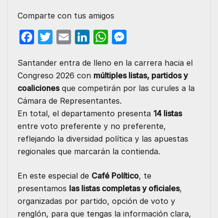
Comparte con tus amigos
F
T
E
L
W
M
a
w
m
i
h
e
Santander entra de lleno en la carrera hacia el
c
i
a
n
a
s
Congreso 2026 con
múltiples listas, partidos y
e
t
i
k
t
s
coaliciones
que competirán por las curules a la
b
t
l
e
s
e
Cámara de Representantes.
o
e
d
A
n
En total, el departamento presenta
14 listas
o
r
I
p
g
entre voto preferente y no preferente,
reflejando la diversidad política y las apuestas
k
n
p
e
regionales que marcarán la contienda.
r
En este especial de
Café Político
, te
presentamos
las listas completas y oficiales
,
organizadas por partido, opción de voto y
renglón, para que tengas la información clara,