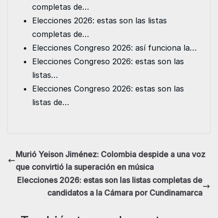
o
r
I
p
g
completas de…
k
n
p
e
Elecciones 2026: estas son las listas
r
completas de…
Elecciones Congreso 2026: así funciona la…
Elecciones Congreso 2026: estas son las
listas…
Elecciones Congreso 2026: estas son las
listas de…
Murió Yeison Jiménez: Colombia despide a una voz
que convirtió la superación en música
Elecciones 2026: estas son las listas completas de
candidatos a la Cámara por Cundinamarca