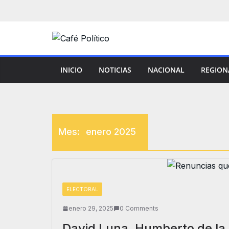
Saltar
al
contenido
INICIO
NOTICIAS
NACIONAL
REGION
Mes:
enero 2025
ELECTORAL
enero 29, 2025
0 Comments
David Luna, Humberto de la 