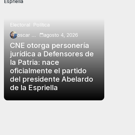
Electoral
Política
Política
oscar charry
agosto 4, 2026
oscar ch
CNE otorga personería
Petro p
jurídica a Defensores de
insubs
la Patria: nace
Rodrígu
oficialmente el partido
funcio
del presidente Abelardo
el carg
de la Espriella
controv