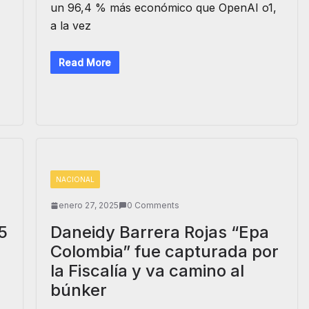
un 96,4 % más económico que OpenAI o1,
a la vez
Read More
NACIONAL
enero 27, 2025
0 Comments
5
Daneidy Barrera Rojas “Epa
Colombia” fue capturada por
la Fiscalía y va camino al
búnker