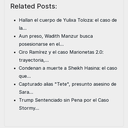
Related Posts:
c
i
a
n
a
s
e
t
i
k
t
s
Hallan el cuerpo de Yulixa Toloza: el caso de
b
t
l
e
s
e
la…
o
e
d
A
n
Aun preso, Wadith Manzur busca
o
r
I
p
g
posesionarse en el…
k
n
p
e
Ciro Ramírez y el caso Marionetas 2.0:
r
trayectoria,…
Condenan a muerte a Sheikh Hasina: el caso
que…
Capturado alias "Tete", presunto asesino de
Sara…
Trump Sentenciado sin Pena por el Caso
Stormy…