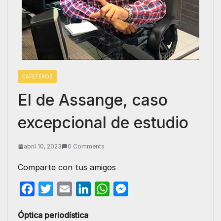
CAFETEROS
El de Assange, caso
excepcional de estudio
abril 10, 2023
0 Comments
Comparte con tus amigos
F
T
E
L
W
M
a
w
m
i
h
e
Óptica periodística
c
i
a
n
a
s