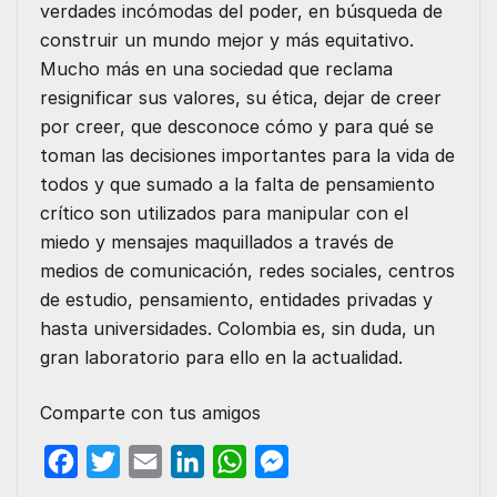
verdades incómodas del poder, en búsqueda de
construir un mundo mejor y más equitativo.
Mucho más en una sociedad que reclama
resignificar sus valores, su ética, dejar de creer
por creer, que desconoce cómo y para qué se
toman las decisiones importantes para la vida de
todos y que sumado a la falta de pensamiento
crítico son utilizados para manipular con el
miedo y mensajes maquillados a través de
medios de comunicación, redes sociales, centros
de estudio, pensamiento, entidades privadas y
hasta universidades. Colombia es, sin duda, un
gran laboratorio para ello en la actualidad.
Comparte con tus amigos
F
T
E
L
W
M
a
w
m
i
h
e