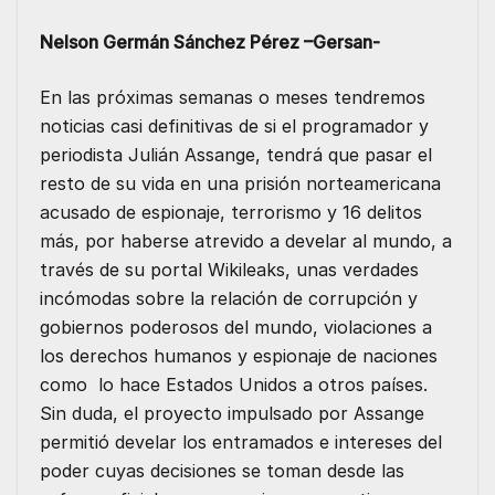
e
t
i
k
t
s
Nelson Germán Sánchez Pérez –Gersan-
b
t
l
e
s
e
o
e
d
A
n
En las próximas semanas o meses tendremos
noticias casi definitivas de si el programador y
o
r
I
p
g
periodista Julián Assange, tendrá que pasar el
k
n
p
e
resto de su vida en una prisión norteamericana
r
acusado de espionaje, terrorismo y 16 delitos
más, por haberse atrevido a develar al mundo, a
través de su portal Wikileaks, unas verdades
incómodas sobre la relación de corrupción y
gobiernos poderosos del mundo, violaciones a
los derechos humanos y espionaje de naciones
como lo hace Estados Unidos a otros países.
Sin duda, el proyecto impulsado por Assange
permitió develar los entramados e intereses del
poder cuyas decisiones se toman desde las