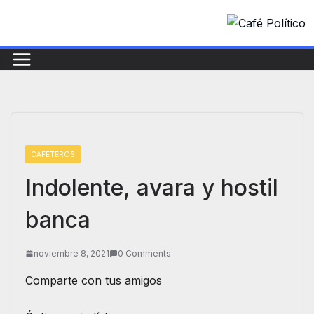
Saltar
al
contenido
CAFETEROS
Indolente, avara y hostil
banca
noviembre 8, 2021
0 Comments
Comparte con tus amigos