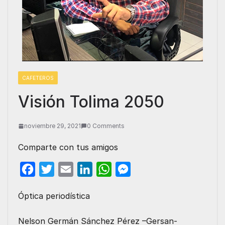
CAFETEROS
Visión Tolima 2050
noviembre 29, 2021
0 Comments
Comparte con tus amigos
F
T
E
L
W
M
a
w
m
i
h
e
Óptica periodística
c
i
a
n
a
s
e
t
i
k
t
s
Nelson Germán Sánchez Pérez –Gersan-