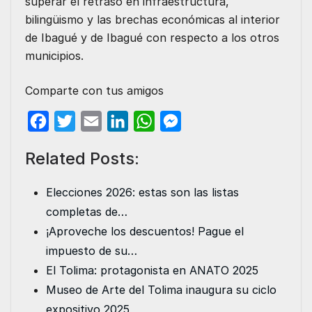
superar el retraso en infraestructura,
bilingüismo y las brechas económicas al interior
de Ibagué y de Ibagué con respecto a los otros
municipios.
Comparte con tus amigos
F
T
E
L
W
M
a
w
m
i
h
e
Related Posts:
c
i
a
n
a
s
e
t
i
k
t
s
Elecciones 2026: estas son las listas
b
t
l
e
s
e
completas de…
o
e
d
A
n
¡Aproveche los descuentos! Pague el
o
r
I
p
g
impuesto de su…
k
n
p
e
El Tolima: protagonista en ANATO 2025
r
Museo de Arte del Tolima inaugura su ciclo
expositivo 2025