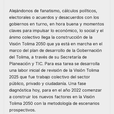
b
t
l
e
s
e
o
e
d
A
n
Alejándonos de fanatismo, cálculos políticos,
electorales o acuerdos y desacuerdos con los
o
r
I
p
g
gobiernos en turno, en hora buena y momentos
k
n
p
e
claves para impulsar lo económico, lo social y el
r
ánimo colectivo llega la construcción de la
Visión Tolima 2050 que ya está en marcha en el
marco del plan de desarrollo de la Gobernación
del Tolima, a través de su Secretaría de
Planeación y TIC. Para esa tarea se desarrolla
una labor inicial de revisión de la Visión Tolima
2025 que fue trabajo colectivo del sector
público, privado y ciudadanía. Una fase
diagnóstica hoy, para en el año 2022 comenzar
a construir los nuevos factores en la Visión
Tolima 2050 con la metodología de escenarios
prospectivos.