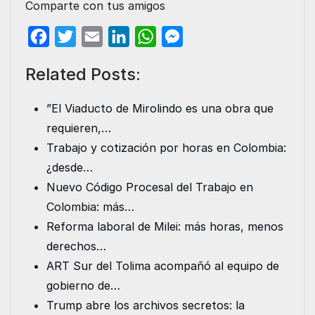
Comparte con tus amigos
F
T
E
L
W
M
a
w
m
i
h
e
Related Posts:
c
i
a
n
a
s
e
t
i
k
t
s
”El Viaducto de Mirolindo es una obra que
b
t
l
e
s
e
requieren,…
o
e
d
A
n
Trabajo y cotización por horas en Colombia:
o
r
I
p
g
¿desde…
k
n
p
e
Nuevo Código Procesal del Trabajo en
r
Colombia: más…
Reforma laboral de Milei: más horas, menos
derechos…
ART Sur del Tolima acompañó al equipo de
gobierno de…
Trump abre los archivos secretos: la