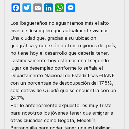
F
T
E
L
W
M
a
w
m
i
h
e
Los Ibaguereños no aguantamos más el alto
c
i
a
n
a
s
nivel de desempleo que actualmente vivimos.
e
t
i
k
t
s
Una ciudad que, gracias a su ubicación
b
t
l
e
s
e
geográfica y conexión a otras regiones del país,
o
e
d
A
n
no tiene hoy el desarrollo que debería tener.
o
r
I
p
g
Lastimosamente hoy estamos en el segundo
lugar de desempleo conforme lo señala el
k
n
p
e
Departamento Nacional de Estadísticas –DANE
r
con un porcentaje de desocupación del 17,5%,
solo detrás de Quibdó que se encuentra con un
24,7%.
Por lo anteriormente expuesto, es muy triste
para nosotros los jóvenes tener que emigrar a
otras ciudades como Bogotá, Medellín,
Barranquilla para poder tener una estabilidad