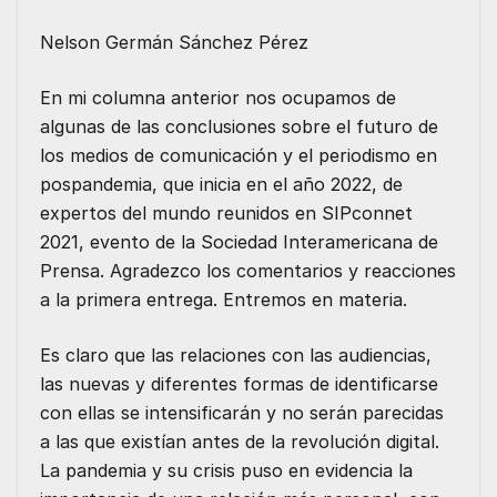
e
t
i
k
t
s
Nelson Germán Sánchez Pérez
b
t
l
e
s
e
o
e
d
A
n
En mi columna anterior nos ocupamos de
algunas de las conclusiones sobre el futuro de
o
r
I
p
g
los medios de comunicación y el periodismo en
k
n
p
e
pospandemia, que inicia en el año 2022, de
r
expertos del mundo reunidos en SIPconnet
2021, evento de la Sociedad Interamericana de
Prensa. Agradezco los comentarios y reacciones
a la primera entrega. Entremos en materia.
Es claro que las relaciones con las audiencias,
las nuevas y diferentes formas de identificarse
con ellas se intensificarán y no serán parecidas
a las que existían antes de la revolución digital.
La pandemia y su crisis puso en evidencia la