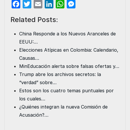
F
T
E
L
W
M
a
w
m
i
h
e
Related Posts:
c
i
a
n
a
s
e
t
i
k
t
s
China Responde a los Nuevos Aranceles de
b
t
l
e
s
e
EEUU:…
o
e
d
A
n
Elecciones Atípicas en Colombia: Calendario,
o
r
I
p
g
Causas…
k
n
p
e
MinEducación alerta sobre falsas ofertas y…
r
Trump abre los archivos secretos: la
“verdad” sobre…
Estos son los cuatro temas puntuales por
los cuales…
¿Quiénes integran la nueva Comisión de
Acusación?…