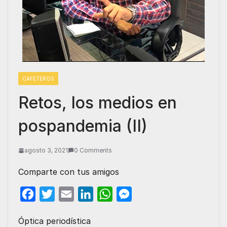
CAFETEROS
Retos, los medios en
pospandemia (II)
agosto 3, 2021
0 Comments
Comparte con tus amigos
F
T
E
L
W
M
a
w
m
i
h
e
Óptica periodística
c
i
a
n
a
s